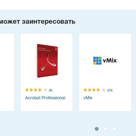
может заинтересовать
(6)
(24)
Acrobat Professional
vMix