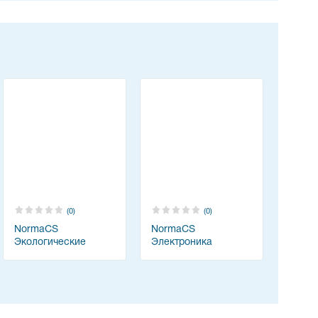
(0)
(0)
NormaCS
NormaCS
Экологические
Электроника
разделы проектной
документации