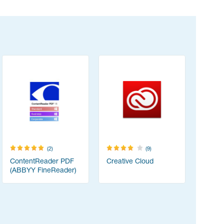
(2)
(9)
ContentReader PDF
Creative Cloud
Resolum
(ABBYY FineReader)