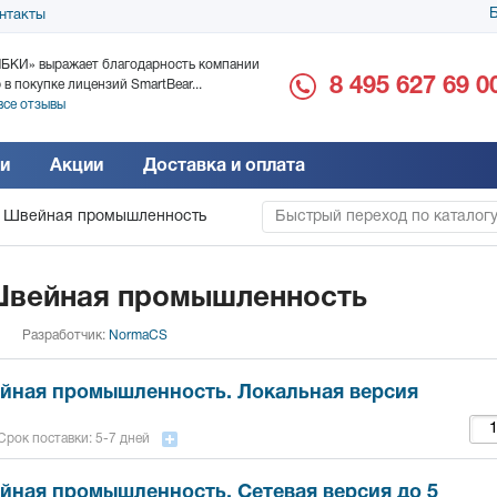
Б
нтакты
БКИ» выражает благодарность компании
ООО «Дока-Генные Тех
8 495 627 69 0
 в покупке лицензий SmartBear...
благодарность за поста
все отзывы
Читать все отзывы
и
Акции
Доставка и оплата
 Швейная промышленность
Быстрый переход по каталог
вейная промышленность
Разработчик:
NormaCS
ная промышленность. Локальная версия
Срок поставки: 5-7 дней
ная промышленность. Сетевая версия до 5