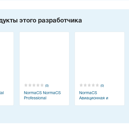
дукты этого разработчика
(0)
(0)
al
NormaCS NormaCS
NormaCS
Professional
Авиационная и
космическая
техника