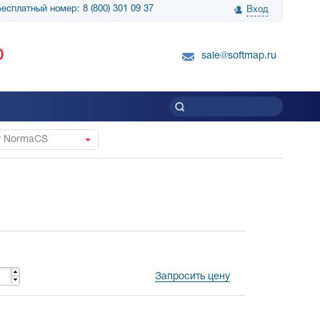
есплатный номер: 8 (800) 301 09 37
Вход
нологии» выражает
Группа компаний Биг Скрин Шоу выра
0
вку SnapGene...
благодарность SoftMap за помощь в
sale@softmap.ru
приобретении Resolume Arena 5......
Читать все отзывы
у NormaCS
Запросить цену