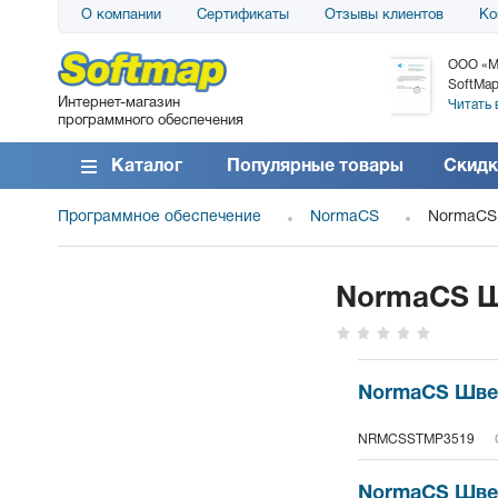
О компании
Сертификаты
Отзывы клиентов
Ко
АО «АТС» благодарит компанию SoftMap за
ООО «М
поставку программного обеспечения SolarWinds
SoftMap
Интернет-магазин
DameWare...
Читать 
программного обеспечения
Читать все отзывы
Каталог
Популярные товары
Скидк
Программное обеспечение
NormaCS
NormaCS
NormaCS Ш
NormaCS Швей
NRMCSSTMP3519
NormaCS Швей