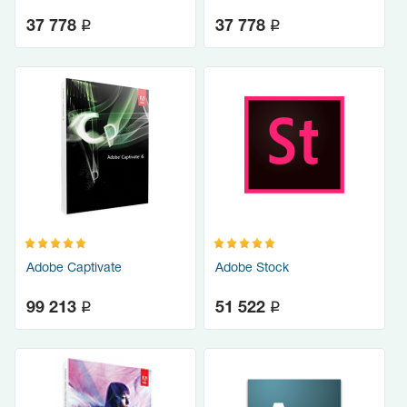
q
q
37 778
37 778
Adobe Captivate
Adobe Stock
q
q
99 213
51 522