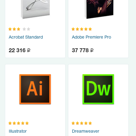
Acrobat Standard
Adobe Premiere Pro
q
q
22 316
37 778
Illustrator
Dreamweaver