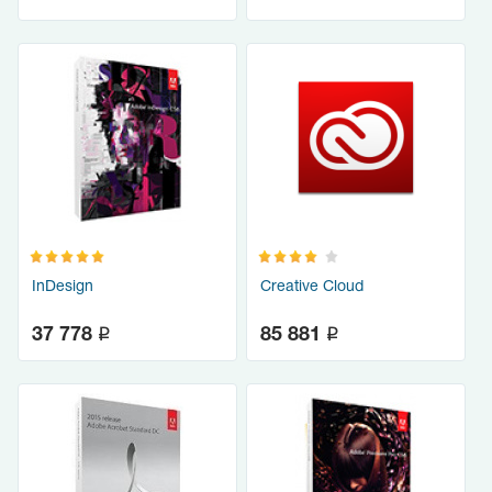
InDesign
Creative Cloud
q
q
37 778
85 881