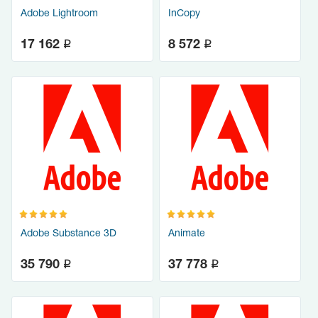
Adobe Lightroom
InCopy
q
q
17 162
8 572
Adobe Substance 3D
Animate
q
q
35 790
37 778