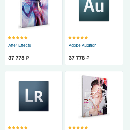
After Effects
Adobe Audition
q
q
37 778
37 778