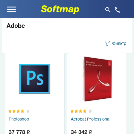
Меню
Adobe
Фильтр
Photoshop
Acrobat Professional
q
q
37 778
34 342