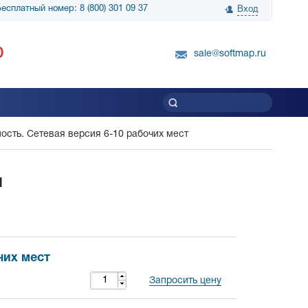
есплатный номер: 8 (800) 301 09 37
Вход
нологии» выражает
Группа компаний Биг Скрин Шоу выра
0
вку SnapGene...
благодарность SoftMap за помощь в
sale@softmap.ru
приобретении Resolume Arena 5......
Читать все отзывы
ть. Сетевая версия 6-10 рабочих мест
я
чих мест
Запросить цену