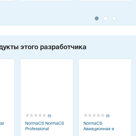
дукты этого разработчика
(0)
(0)
al
NormaCS NormaCS
NormaCS
Professional
Авиационная и
космическая