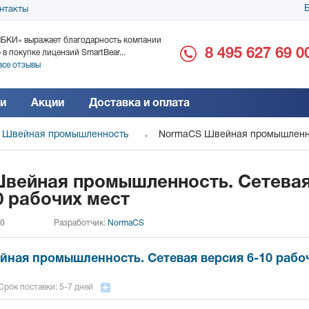
Б
нтакты
БКИ» выражает благодарность компании
ООО «Дока-Генные Тех
8 495 627 69 0
 в покупке лицензий SmartBear...
благодарность за поста
все отзывы
Читать все отзывы
и
Акции
Доставка и оплата
 Швейная промышленность
NormaCS Швейная промышленнос
вейная промышленность. Сетева
0 рабочих мест
 0
Разработчик:
NormaCS
ная промышленность. Сетевая версия 6-10 рабо
Срок поставки: 5-7 дней