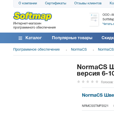
О компании
Сертификаты
Отзывы клиентов
Ко
АО «АТС» благодарит компанию SoftMap за
ООО «М
поставку программного обеспечения SolarWinds
SoftMap
Интернет-магазин
DameWare...
Читать 
программного обеспечения
Читать все отзывы
Каталог
Популярные товары
Скидк
Программное обеспечение
NormaCS
NormaCS
NormaCS Ш
версия 6-1
Голосов:
NormaCS Швей
NRMCSSTMP3521