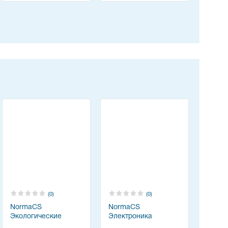
(0)
(0)
NormaCS
NormaCS
Экологические
Электроника
разделы проектной