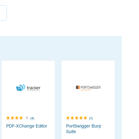
(4)
(1)
PDF-XChange Editor
PortSwigger Burp
Resolum
Suite