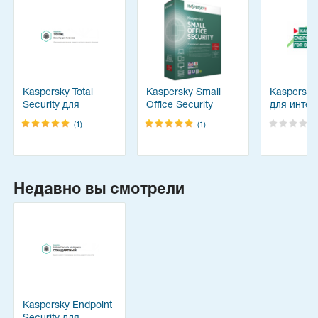
Kaspersky Total
Kaspersky Small
Kaspersky 
Security для
Office Security
для интер
бизнеса
шлюзов
(1)
(1)
Недавно вы смотрели
Kaspersky Endpoint