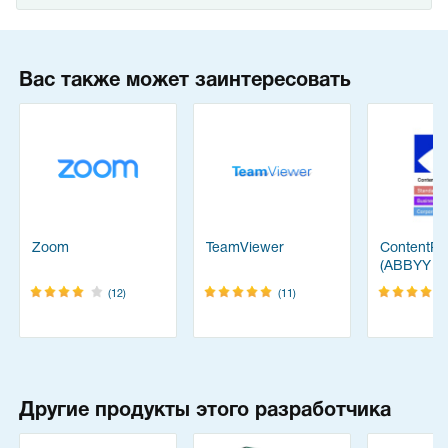
Вас также может заинтересовать
Zoom
TeamViewer
ContentRe
(ABBYY
FineReade
(12)
(11)
Другие продукты этого разработчика