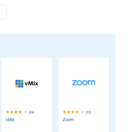
(24)
(12)
vMix
Zoom
Acrobat 