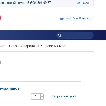
есплатный номер: 8 (800) 301 09 37
Вход
нологии» выражает
Группа компаний Биг Скрин Шоу выра
0
вку SnapGene...
благодарность SoftMap за помощь в
sale@softmap.ru
приобретении Resolume Arena 5......
Читать все отзывы
ть. Сетевая версия 21-50 рабочих мест
я
очих мест
Запросить цену