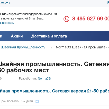
Б
нтакты
БКИ» выражает благодарность компании
ООО «Дока-Генные Тех
8 495 627 69 0
 в покупке лицензий SmartBear...
благодарность за поста
все отзывы
Читать все отзывы
и
Акции
Доставка и оплата
 Швейная промышленность
NormaCS Швейная промышленнос
вейная промышленность. Сетева
50 рабочих мест
 0
Разработчик:
NormaCS
ная промышленность. Сетевая версия 21-50 раб
Срок поставки: 5-7 дней