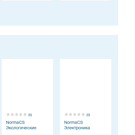
(0)
(0)
NormaCS
NormaCS
Экологические
Электроника
разделы проектной