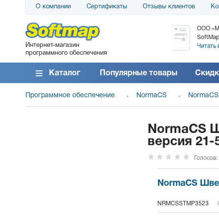
О компании
Сертификаты
Отзывы клиентов
Ко
АО «АТС» благодарит компанию SoftMap за
ООО «М
поставку программного обеспечения SolarWinds
SoftMap
Интернет-магазин
DameWare...
Читать 
программного обеспечения
Читать все отзывы
Каталог
Популярные товары
Скидк
Программное обеспечение
NormaCS
NormaCS
NormaCS Ш
версия 21-
Голосов:
NormaCS Швей
NRMCSSTMP3523