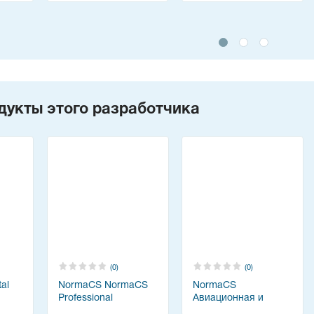
дукты этого разработчика
(0)
(0)
al
NormaCS NormaCS
NormaCS
Professional
Авиационная и
космическая