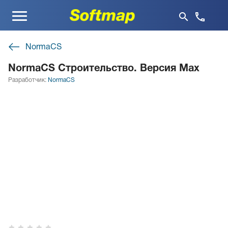
Меню
NormaCS
NormaCS Строительство. Версия Max
Разработчик:
NormaCS