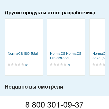
Другие продукты этого разработчика
NormaCS ISO Total
NormaCS NormaCS
NormaCS
Professional
Авиацион
космичес
(0)
(0)
техника
Недавно вы смотрели
8 800 301-09-37