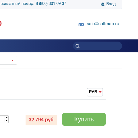
есплатный номер: 8 (800) 301 09 37
Вход
нологии» выражает
Группа компаний Биг Скрин Шоу выра
0
вку SnapGene...
благодарность SoftMap за помощь в
sale@softmap.ru
приобретении Resolume Arena 5......
Читать все отзывы
РУБ
Купить
32 794
руб