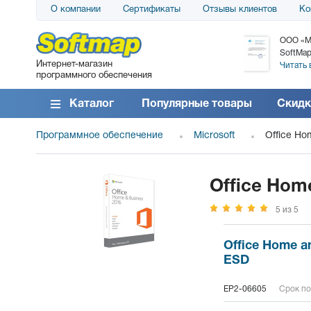
О компании
Сертификаты
Отзывы клиентов
Ко
АО «АТС» благодарит компанию SoftMap за
ООО «М
поставку программного обеспечения SolarWinds
SoftMap
Интернет-магазин
DameWare...
Читать 
программного обеспечения
Читать все отзывы
Каталог
Популярные товары
Скидк
Программное обеспечение
Microsoft
Office Ho
Office Hom
5 из 5
Office Home an
ESD
EP2-06605
Срок по