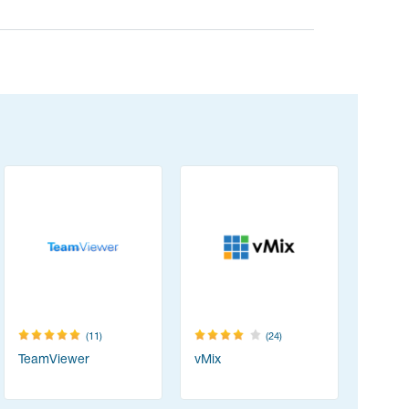
(11)
(24)
TeamViewer
vMix
PortSwig
Suite