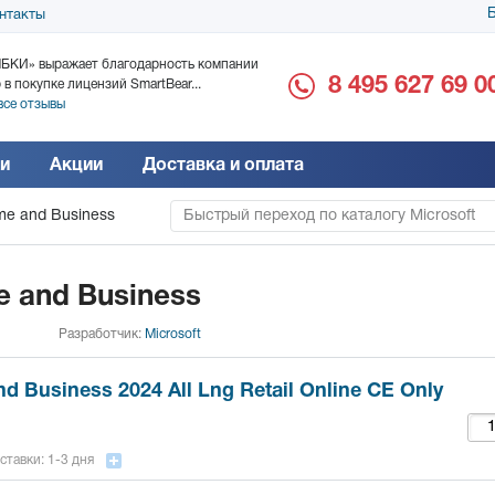
Б
нтакты
БКИ» выражает благодарность компании
ООО «Дока-Генные Тех
8 495 627 69 0
 в покупке лицензий SmartBear...
благодарность за поста
все отзывы
Читать все отзывы
и
Акции
Доставка и оплата
me and Business
Быстрый переход по каталогу Microsoft
e and Business
Разработчик:
Microsoft
d Business 2024 All Lng Retail Online CE Only
ставки: 1-3 дня