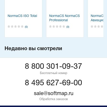
NormaCS ISO Total
NormaCS NormaCS
NormaCS
Professional
Авиацион
космичес
(0)
(0)
техника
Недавно вы смотрели
8 800 301-09-37
Бесплатный номер
8 495 627-69-00
sale@softmap.ru
Обработка заказов