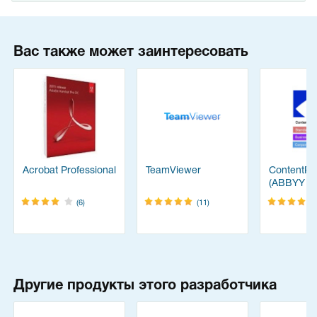
Вас также может заинтересовать
Acrobat Professional
TeamViewer
ContentRe
(ABBYY
FineReade
(6)
(11)
Другие продукты этого разработчика