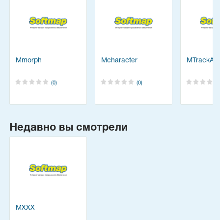
Mmorph
Mcharacter
MTrackAli
(0)
(0)
Недавно вы смотрели
MXXX