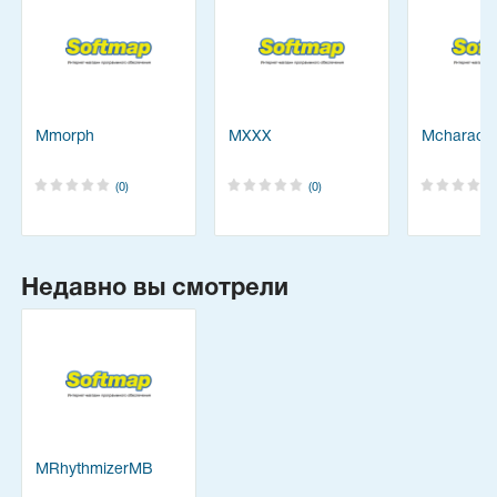
Mmorph
MXXX
Mcharacte
(0)
(0)
Недавно вы смотрели
MRhythmizerMB