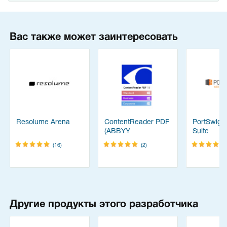
Вас также может заинтересовать
Resolume Arena
ContentReader PDF
PortSwigg
(ABBYY
Suite
FineReader)
(16)
(2)
Другие продукты этого разработчика