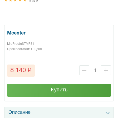
5 из 5
Mcenter
MldPrdctnSTMP31
Срок поставки: 1-3 дня
q
8 140
Купить
Описание