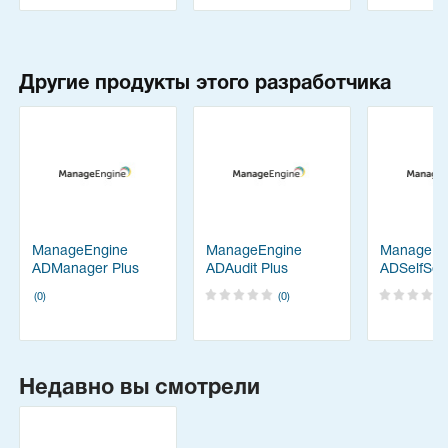
Другие продукты этого разработчика
ManageEngine
ManageEngine
ManageEn
ADManager Plus
ADAudit Plus
ADSelfServ
(0)
(0)
Недавно вы смотрели