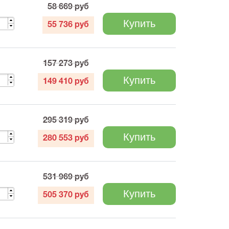
58 669
руб
Купить
55 736
руб
157 273
руб
Купить
149 410
руб
295 319
руб
Купить
280 553
руб
531 969
руб
Купить
505 370
руб