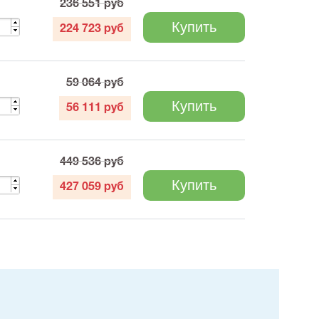
236 551
руб
Купить
224 723
руб
59 064
руб
Купить
56 111
руб
449 536
руб
Купить
427 059
руб