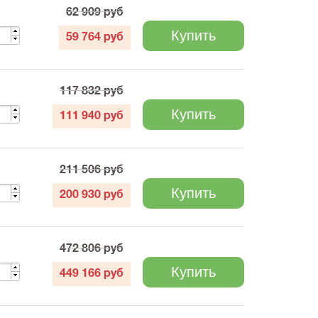
62 909
руб
Купить
59 764
руб
117 832
руб
Купить
111 940
руб
211 506
руб
Купить
200 930
руб
472 806
руб
Купить
449 166
руб