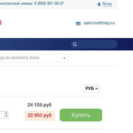
есплатный номер: 8 (800) 301 09 37
Вход
нологии» выражает
Группа компаний Биг Скрин Шоу выра
0
вку SnapGene...
благодарность SoftMap за помощь в
sale@softmap.ru
приобретении Resolume Arena 5......
Читать все отзывы
д по каталогу Zoho
РУБ
24 158
руб
Купить
22 950
руб