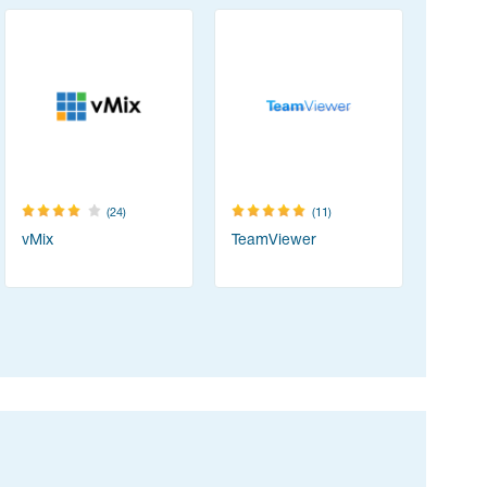
(24)
(11)
vMix
TeamViewer
Resolum