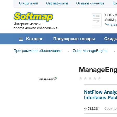
О компании
Сертификаты
Отзывы клиентов
Ко
АО «АТС» благодарит компанию SoftMap за
ООО «М
поставку программного обеспечения SolarWinds
SoftMap
Интернет-магазин
DameWare...
Читать 
программного обеспечения
Читать все отзывы
Каталог
Популярные товары
Скидк
Программное обеспечение
Zoho ManageEngine
ManageEngi
NetFlow Analyz
Interfaces Pac
44012.3S1
Срок пос