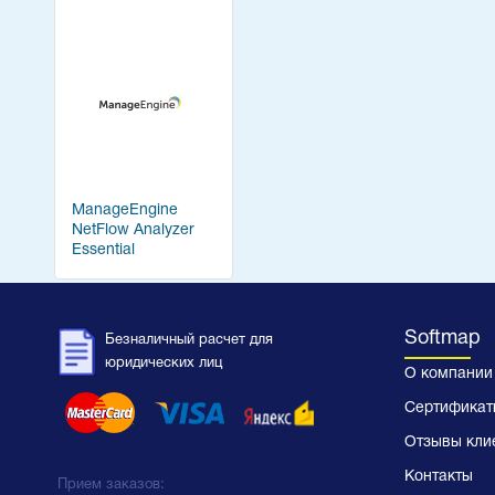
ManageEngine
NetFlow Analyzer
Essential
Softmap
Безналичный расчет для
юридических лиц
О компании
Сертификат
Отзывы кли
Контакты
Прием заказов: