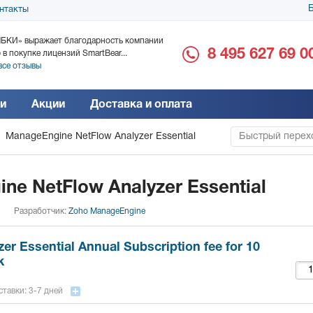
Б
нтакты
БКИ» выражает благодарность компании
ООО «Дока-Генные Тех
8 495 627 69 0
 в покупке лицензий SmartBear...
благодарность за поста
все отзывы
Читать все отзывы
и
Акции
Доставка и оплата
ManageEngine NetFlow Analyzer Essential
Быстрый перехо
ManageEngine
ne NetFlow Analyzer Essential
Разработчик:
Zoho ManageEngine
er Essential Annual Subscription fee for 10
k
тавки: 3-7 дней