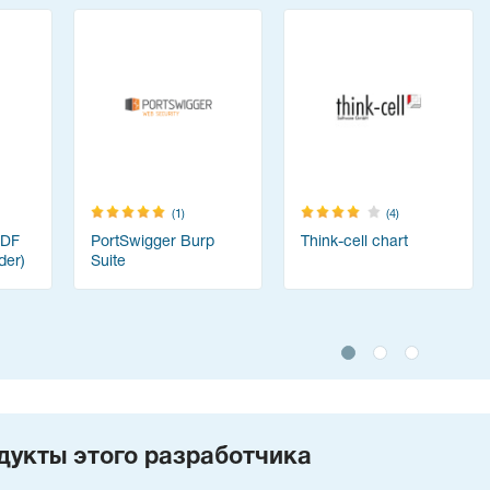
(1)
(4)
PDF
PortSwigger Burp
Think-cell chart
der)
Suite
дукты этого разработчика