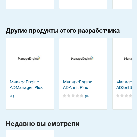
Другие продукты этого разработчика
ManageEngine
ManageEngine
ManageEn
ADManager Plus
ADAudit Plus
ADSelfServ
(0)
(0)
Недавно вы смотрели