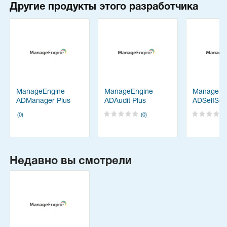
Другие продукты этого разработчика
ManageEngine
ManageEngine
ManageEn
ADManager Plus
ADAudit Plus
ADSelfServ
(0)
(0)
Недавно вы смотрели