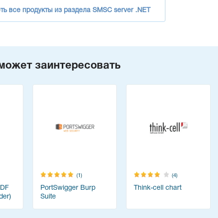
ть все продукты из раздела SMSC server .NET
может заинтересовать
(1)
(4)
PDF
PortSwigger Burp
Think-cell chart
der)
Suite