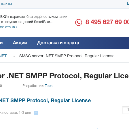
Б
нтакты
БКИ» выражает благодарность компании
ООО «Дока-Генные Тех
8 495 627 69 0
 в покупке лицензий SmartBear...
благодарность за поста
все отзывы
Читать все отзывы
и
Акции
Доставка и оплата
.NET
SMSC server .NET SMPP Protocol, Regular License
r .NET SMPP Protocol, Regular Lic
 0
Разработчик:
Tops
NET SMPP Protocol, Regular License
 поставки: 1-3 дня