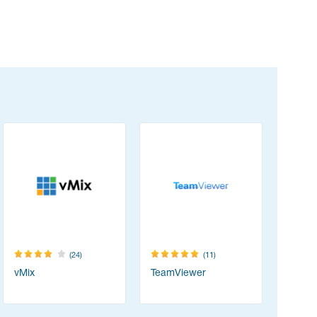
(24)
(11)
vMix
TeamViewer
Resolum