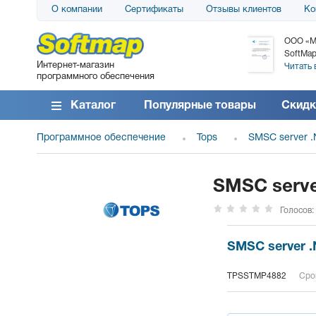
О компании
Сертификаты
Отзывы клиентов
Ко
АО «АТС» благодарит компанию SoftMap за
ООО «М
поставку программного обеспечения SolarWinds
SoftMap
Интернет-магазин
DameWare...
Читать 
программного обеспечения
Читать все отзывы
Каталог
Популярные товары
Скидк
Программное обеспечение
Tops
SMSC server 
SMSC serve
Голосов:
SMSC server .
TPSSTMP4882
Срок