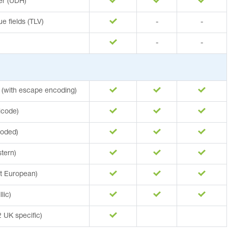
er (UDH)
e fields (TLV)
-
-
-
-
 (with escape encoding)
icode)
coded)
tern)
t European)
lic)
UK specific)