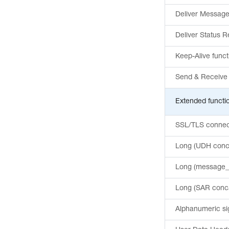
Deliver Messag
Deliver Status R
Keep-Alive functi
Send & Receive
Extended functio
SSL/TLS connect
Long (UDH conc
Long (message_
Long (SAR conc
Alphanumeric si