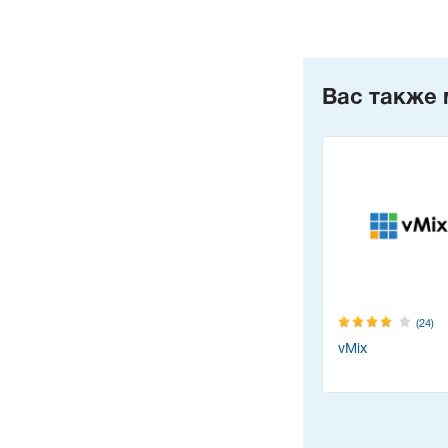
Вас также 
(24)
vMix