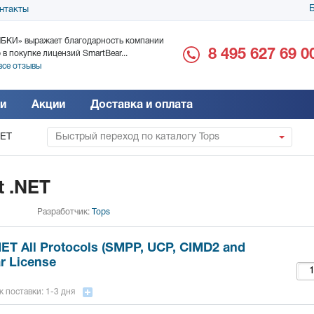
Б
нтакты
БКИ» выражает благодарность компании
ООО «Дока-Генные Тех
8 495 627 69 0
 в покупке лицензий SmartBear...
благодарность за поста
все отзывы
Читать все отзывы
и
Акции
Доставка и оплата
NET
Быстрый переход по каталогу Tops
t .NET
Разработчик:
Tops
NET All Protocols (SMPP, UCP, CIMD2 and
r License
 поставки: 1-3 дня