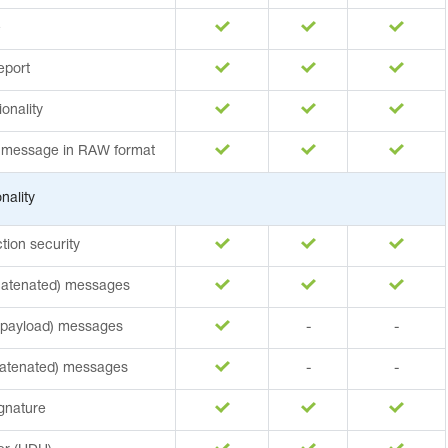
e
eport
onality
 message in RAW format
nality
ion security
atenated) messages
payload) messages
-
-
atenated) messages
-
-
gnature