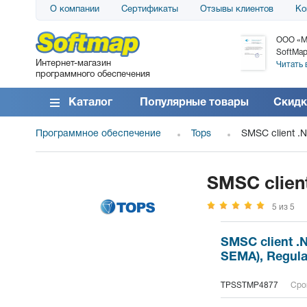
О компании
Сертификаты
Отзывы клиентов
Ко
АО «АТС» благодарит компанию SoftMap за
ООО «М
поставку программного обеспечения SolarWinds
SoftMap
Интернет-магазин
DameWare...
Читать 
программного обеспечения
Читать все отзывы
Каталог
Популярные товары
Скидк
Программное обеспечение
Tops
SMSC client .
SMSC clien
5 из 5
SMSC client .
SEMA), Regula
TPSSTMP4877
Срок