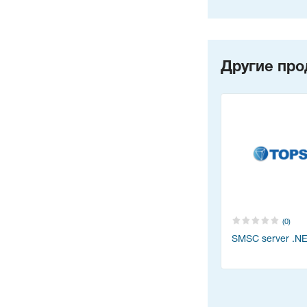
Другие про
(0)
SMSC server .N