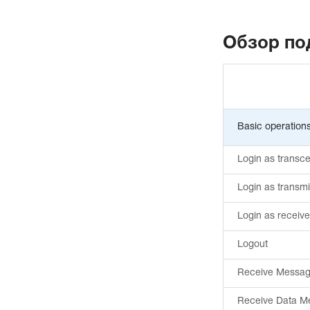
Обзор по
Basic operation
Login as transce
Login as transmit
Login as receive
Logout
Receive Messa
Receive Data M