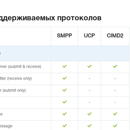
ддерживаемых протоколов
SMPP
UCP
CIMD2
s
iver (submit & receive)
ter (receive only)
-
-
r (submit only)
-
-
-
-
ge
essage