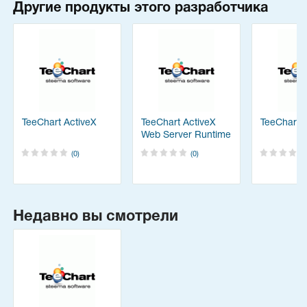
Другие продукты этого разработчика
TeeChart ActiveX
TeeChart ActiveX
TeeChart f
Web Server Runtime
(0)
(0)
Недавно вы смотрели