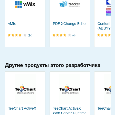
vMix
PDF-XChange Editor
ContentRe
(ABBYY
FineReade
(24)
(4)
Другие продукты этого разработчика
TeeChart ActiveX
TeeChart ActiveX
TeeChart f
Web Server Runtime