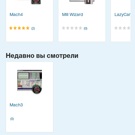
Mach4
Mill Wizard
LazyCam 
(2)
(0)
Недавно вы смотрели
Mach3
(0)