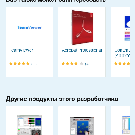
Вас также может заинтересовать
TeamViewer
Acrobat Professional
ContentRe
(ABBYY
FineReade
(11)
(6)
Другие продукты этого разработчика