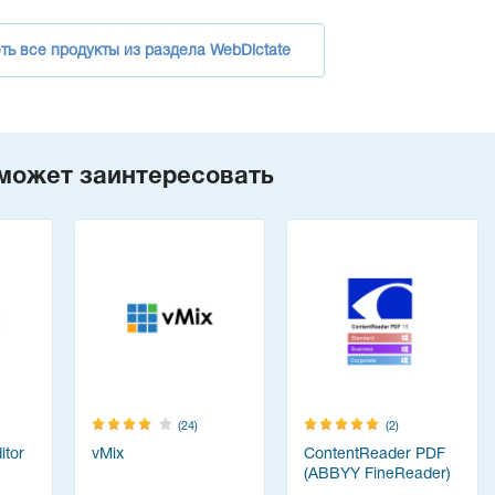
ть все продукты из раздела WebDictate
может заинтересовать
(24)
(2)
tor
vMix
ContentReader PDF
(ABBYY FineReader)