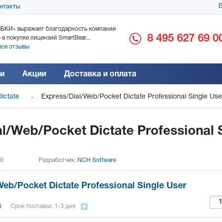
Б
нтакты
БКИ» выражает благодарность компании
ООО «Дока-Генные Тех
8 495 627 69 0
 в покупке лицензий SmartBear...
благодарность за поста
все отзывы
Читать все отзывы
и
Акции
Доставка и оплата
ictate
Express/Dial/Web/Pocket Dictate Professional Single Use
l/Web/Pocket Dictate Professional 
 0
Разработчик:
NCH Software
eb/Pocket Dictate Professional Single User
6
Срок поставки: 1-3 дня