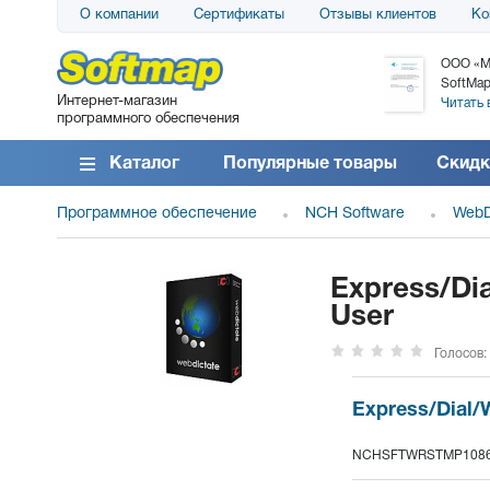
О компании
Сертификаты
Отзывы клиентов
Ко
АО «АТС» благодарит компанию SoftMap за
ООО «М
поставку программного обеспечения SolarWinds
SoftMap
Интернет-магазин
DameWare...
Читать 
программного обеспечения
Читать все отзывы
Каталог
Популярные товары
Скидк
Программное обеспечение
NCH Software
WebD
Express/Dia
User
Голосов:
Express/Dial/W
NCHSFTWRSTMP108