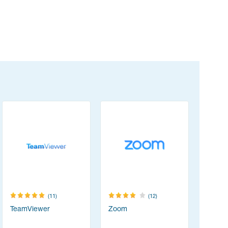
(11)
(12)
TeamViewer
Zoom
Resolum