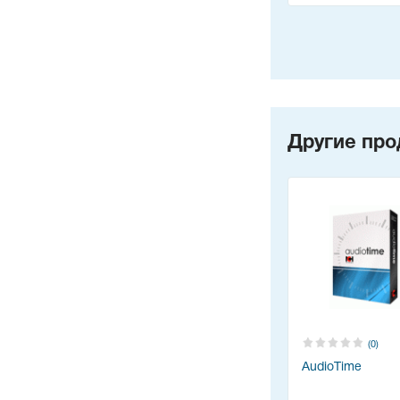
Другие про
(0)
AudioTime