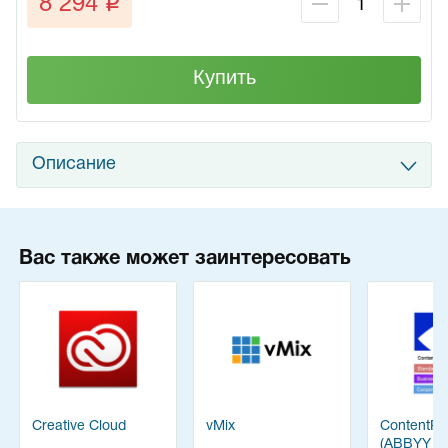
q
8 294
Купить
Описание
Вас также может заинтересовать
Creative Cloud
vMix
ContentRe
(ABBYY