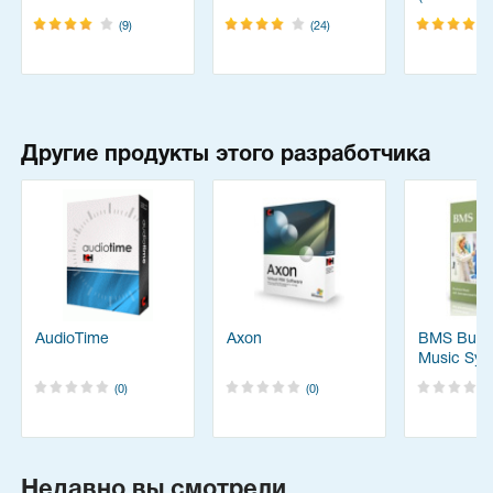
FineReade
(9)
(24)
Другие продукты этого разработчика
AudioTime
Axon
BMS Busi
Music Sys
(0)
(0)
Недавно вы смотрели