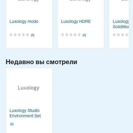
Luxology modo
Luxology HDRE
Luxology 
SolidWorks
(0)
(0)
Недавно вы смотрели
Luxology Studio
Environment Set
(0)