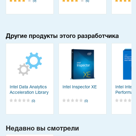
(9)
(6)
Другие продукты этого разработчика
Intel Data Analytics
Intel Inspector XE
Intel Integ
Acceleration Library
Performan
Primitives 
(0)
(0)
Недавно вы смотрели