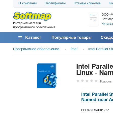
О компании
Сертификаты
Отзывы клиентов
Ко
АО «АТС» благодарит компанию SoftMap за
ООО «М
поставку программного обеспечения SolarWinds
SoftMap
Интернет-магазин
DameWare...
Читать 
программного обеспечения
Читать все отзывы
Каталог
Популярные товары
Скидк
Программное обеспечение
Intel
Intel Parallel S
Intel Parall
Linux - Na
Голосов:
Intel Parallel 
Named-user Ac
PPF999LSAR01ZZZ