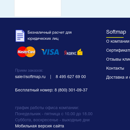
Softmap
Безналичный расчет для
юридических лиц
О компании
Сертификат
Отзывы кли
Контакты
Прием заказов:
sale@softmap.ru
    |    
8 495 627 69 00
Доставка и 
Бесплатный номер:
8 (800) 301-09-37
график работы офиса компании:
Понедельник - пятница с 10.00 до 18.00
Суббота, воскресенье - выходные дни
Мобильная версия сайта