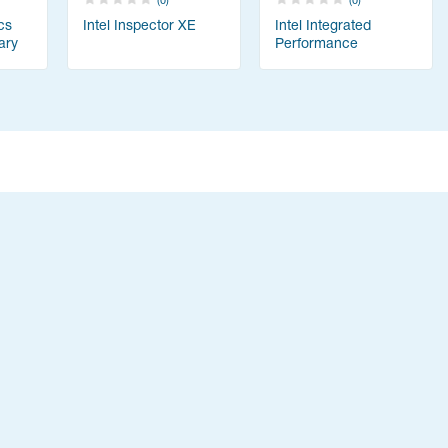
(0)
(0)
cs
Intel Inspector XE
Intel Integrated
ary
Performance
Primitives Library