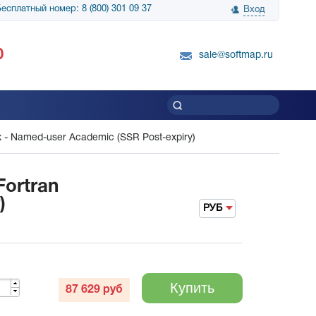
есплатный номер: 8 (800) 301 09 37
Вход
нологии» выражает
Группа компаний Биг Скрин Шоу выра
0
вку SnapGene...
благодарность SoftMap за помощь в
sale@softmap.ru
приобретении Resolume Arena 5......
Читать все отзывы
inux - Named-user Academic (SSR Post-expiry)
Fortran
)
РУБ
Купить
87 629
руб