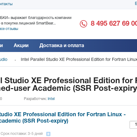
Б
нтакты
БКИ» выражает благодарность компании
ООО «Дока-Генные Тех
8 495 627 69 0
 в покупке лицензий SmartBear...
благодарность за поста
все отзывы
Читать все отзывы
и
Акции
Доставка и оплата
tudio
Intel Parallel Studio XE Professional Edition for Fortran L
el Studio XE Professional Edition for 
med-user Academic (SSR Post-expiry
 0
Разработчик:
Intel
Studio XE Professional Edition for Fortran Linux -
ademic (SSR Post-expiry)
Срок поставки: 3-5 дней