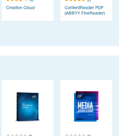
(9)
(2)
Creative Cloud
ContentReader PDF
PortSwig
(ABBYY FineReader)
Suite