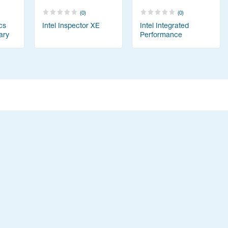
(0)
(0)
cs
Intel Inspector XE
Intel Integrated
ary
Performance
Primitives Library