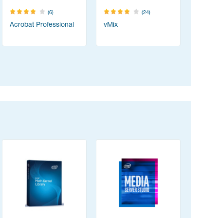
(6)
(24)
Acrobat Professional
vMix
TeamVie