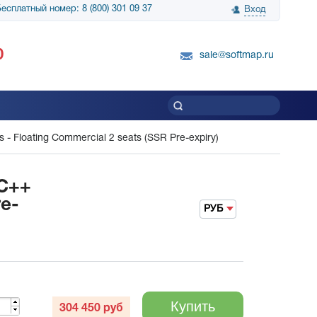
есплатный номер: 8 (800) 301 09 37
Вход
нологии» выражает
Группа компаний Биг Скрин Шоу выра
0
вку SnapGene...
благодарность SoftMap за помощь в
sale@softmap.ru
приобретении Resolume Arena 5......
Читать все отзывы
ws - Floating Commercial 2 seats (SSR Pre-expiry)
 C++
re-
РУБ
Купить
304 450
руб