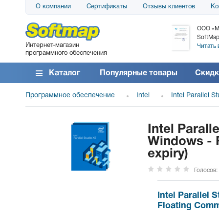
О компании
Сертификаты
Отзывы клиентов
Ко
АО «АТС» благодарит компанию SoftMap за
ООО «М
поставку программного обеспечения SolarWinds
SoftMap
Интернет-магазин
DameWare...
Читать 
программного обеспечения
Читать все отзывы
Каталог
Популярные товары
Скидк
Программное обеспечение
Intel
Intel Parallel S
Intel Parall
Windows - F
expiry)
Голосов:
Intel Parallel
Floating Comme