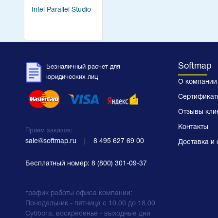
Intel Parallel Studio
Softmap
Безналичный расчет для
юридических лиц
О компании
Сертификат
Отзывы кли
Контакты
Прием заказов:
sale@softmap.ru
    |    
8 495 627 69 00
Доставка и 
Бесплатный номер:
8 (800) 301-09-37
график работы офиса компании:
Понедельник - пятница с 10.00 до 18.00
Суббота, воскресенье - выходные дни