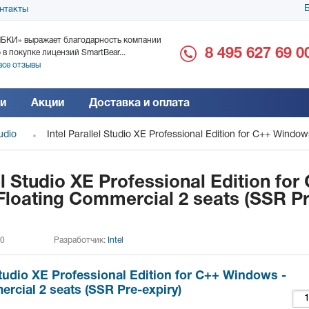
Б
нтакты
БКИ» выражает благодарность компании
ООО «Дока-Генные Тех
8 495 627 69 0
 в покупке лицензий SmartBear...
благодарность за поста
все отзывы
Читать все отзывы
и
Акции
Доставка и оплата
tudio
Intel Parallel Studio XE Professional Edition for C++ Windo
el Studio XE Professional Edition for
loating Commercial 2 seats (SSR P
 0
Разработчик:
Intel
 Studio XE Professional Edition for C++ Windows -
rcial 2 seats (SSR Pre-expiry)