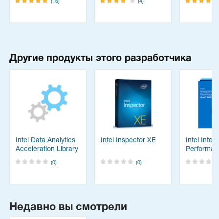
(16)
(4)
Другие продукты этого разработчика
Intel Data Analytics
Intel Inspector XE
Intel Integ
Acceleration Library
Performan
Primitives 
(0)
(0)
Недавно вы смотрели