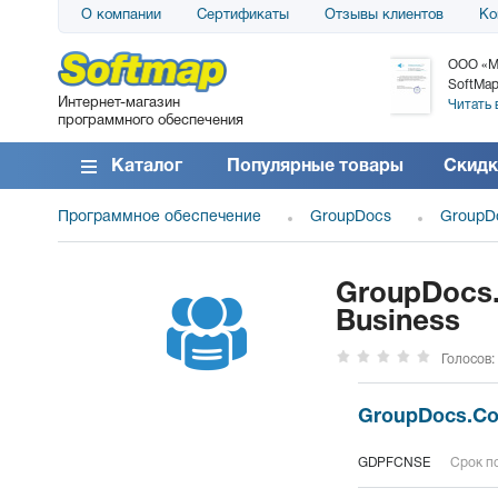
О компании
Сертификаты
Отзывы клиентов
Ко
АО «АТС» благодарит компанию SoftMap за
ООО «М
поставку программного обеспечения SolarWinds
SoftMap
Интернет-магазин
DameWare...
Читать 
программного обеспечения
Читать все отзывы
Каталог
Популярные товары
Скидк
Программное обеспечение
GroupDocs
GroupD
GroupDocs.
Business
Голосов:
GroupDocs.Con
GDPFCNSE
Срок по