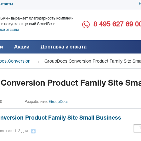
Б
нтакты
БКИ» выражает благодарность компании
ООО «Дока-Генные Тех
8 495 627 69 0
 в покупке лицензий SmartBear...
благодарность за поста
все отзывы
Читать все отзывы
и
Акции
Доставка и оплата
ocs.Conversion
GroupDocs.Conversion Product Family Site Sma
Conversion Product Family Site Sma
 0
Разработчик:
GroupDocs
version Product Family Site Small Business
ставки: 1-3 дня