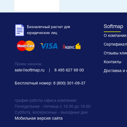
Softmap
Безналичный расчет для
юридических лиц
О компании
Сертификат
Отзывы кли
Контакты
Прием заказов:
sale@softmap.ru
    |    
8 495 627 69 00
Доставка и 
Бесплатный номер:
8 (800) 301-09-37
график работы офиса компании:
Понедельник - пятница с 10.00 до 18.00
Суббота, воскресенье - выходные дни
Мобильная версия сайта