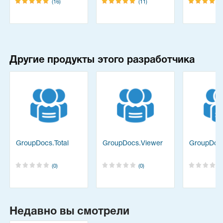
(16)
(11)
Другие продукты этого разработчика
n
GroupDocs.Total
GroupDocs.Viewer
GroupDocs
(0)
(0)
Недавно вы смотрели