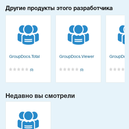
Другие продукты этого разработчика
on
GroupDocs.Total
GroupDocs.Viewer
GroupDocs
(0)
(0)
Недавно вы смотрели