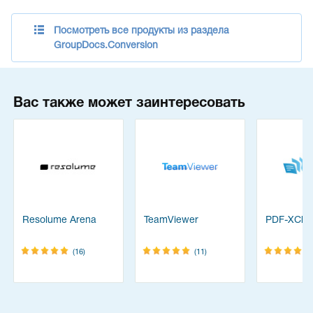
Посмотреть все продукты из раздела
GroupDocs.Conversion
Вас также может заинтересовать
Resolume Arena
TeamViewer
PDF-XChan
(16)
(11)