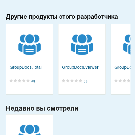
Другие продукты этого разработчика
on
GroupDocs.Total
GroupDocs.Viewer
GroupDocs
(0)
(0)
Недавно вы смотрели