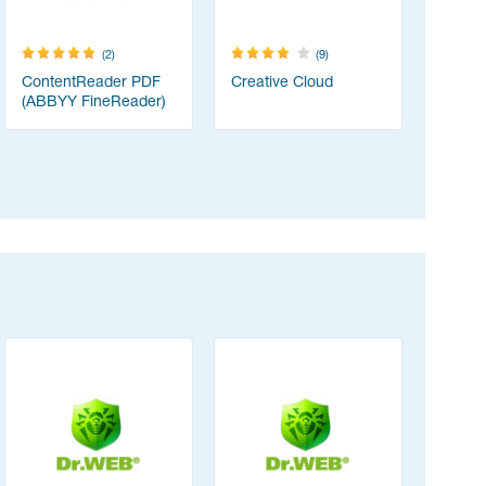
(2)
(9)
ContentReader PDF
Creative Cloud
PortSwig
(ABBYY FineReader)
Suite