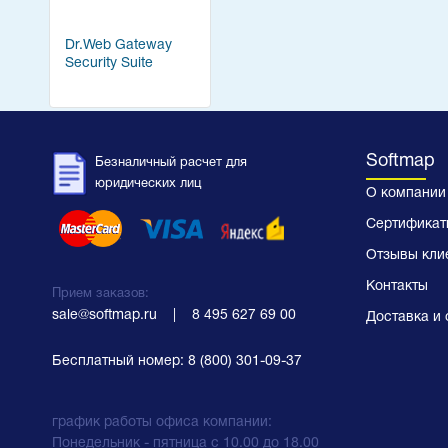
Dr.Web Gateway
Security Suite
Softmap
Безналичный расчет для
юридических лиц
О компании
Сертификат
Отзывы кли
Контакты
Прием заказов:
sale@softmap.ru
    |    
8 495 627 69 00
Доставка и 
Бесплатный номер:
8 (800) 301-09-37
график работы офиса компании:
Понедельник - пятница с 10.00 до 18.00