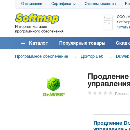
О компании
Сертификаты
Отзывы клиентов
Ко
АО «АТС» благодарит компанию SoftMap за
ООО «М
поставку программного обеспечения SolarWinds
SoftMap
Интернет-магазин
DameWare...
Читать 
программного обеспечения
Читать все отзывы
Каталог
Популярные товары
Скидк
Программное обеспечение
Доктор Веб
Dr.Web
Продление 
управления
Голосов:
Продление Dr.
управления - 