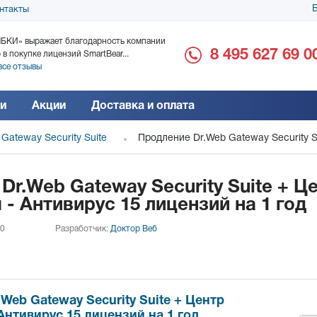
Б
нтакты
БКИ» выражает благодарность компании
ООО «Дока-Генные Тех
8 495 627 69 0
 в покупке лицензий SmartBear...
благодарность за поста
все отзывы
Читать все отзывы
и
Акции
Доставка и оплата
 Gateway Security Suite
Продление Dr.Web Gateway Security Su
Dr.Web Gateway Security Suite + Ц
 - Антивирус 15 лицензий на 1 год
 0
Разработчик:
Доктор Веб
Web Gateway Security Suite + Центр
Антивирус 15 лицензий на 1 год