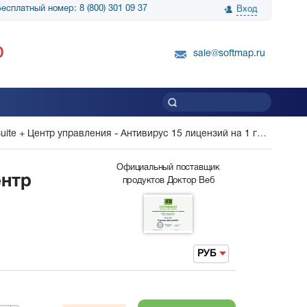
есплатный номер: 8 (800) 301 09 37
Вход
нологии» выражает
Группа компаний Биг Скрин Шоу выра
0
вку SnapGene...
благодарность SoftMap за помощь в
sale@softmap.ru
приобретении Resolume Arena 5......
Читать все отзывы
ite + Центр управления - Антивирус 15 лицензий на 1 год
Официальный поставщик
ентр
продуктов Доктор Веб
РУБ