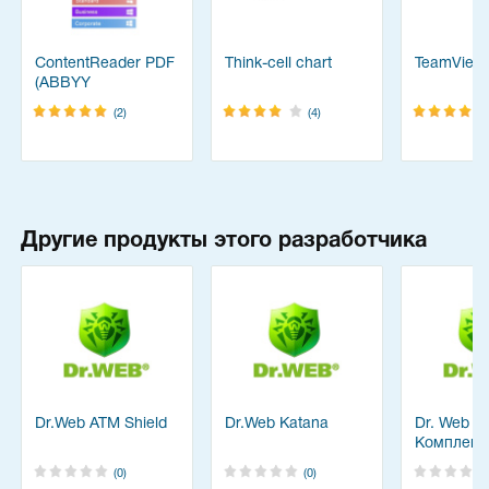
ContentReader PDF
Think-cell chart
TeamView
(ABBYY
FineReader)
(2)
(4)
Другие продукты этого разработчика
Dr.Web ATM Shield
Dr.Web Katana
Dr. Web
Комплекс
решения
(0)
(0)