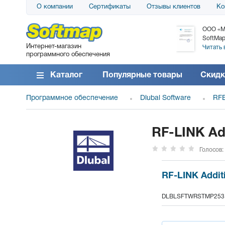
О компании
Сертификаты
Отзывы клиентов
Ко
АО «АТС» благодарит компанию SoftMap за
ООО «М
поставку программного обеспечения SolarWinds
SoftMap
Интернет-магазин
DameWare...
Читать 
программного обеспечения
Читать все отзывы
Каталог
Популярные товары
Скидк
Программное обеспечение
Dlubal Software
RFE
RF-LINK Add
Голосов:
RF-LINK Additi
DLBLSFTWRSTMP253