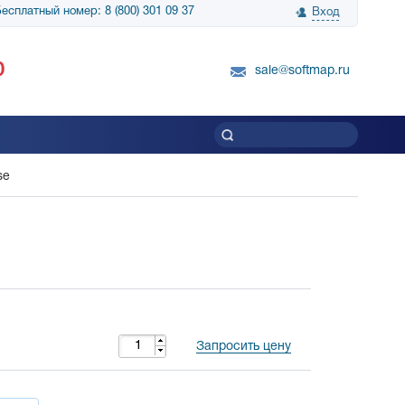
есплатный номер: 8 (800) 301 09 37
Вход
нологии» выражает
Группа компаний Биг Скрин Шоу выра
0
вку SnapGene...
благодарность SoftMap за помощь в
sale@softmap.ru
приобретении Resolume Arena 5......
Читать все отзывы
se
Запросить цену