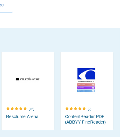
ее
(16)
(2)
Resolume Arena
ContentReader PDF
PDF-XCha
(ABBYY FineReader)