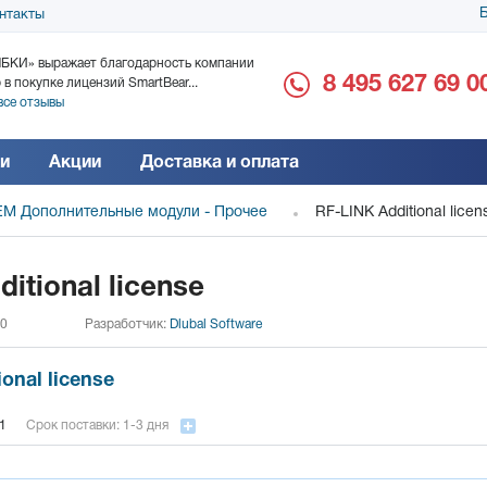
Б
нтакты
БКИ» выражает благодарность компании
ООО «Дока-Генные Тех
8 495 627 69 0
 в покупке лицензий SmartBear...
благодарность за поста
все отзывы
Читать все отзывы
и
Акции
Доставка и оплата
M Дополнительные модули - Прочее
RF-LINK Additional licen
itional license
 0
Разработчик:
Dlubal Software
onal license
1
Срок поставки: 1-3 дня