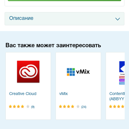
Описание
Вас также может заинтересовать
Creative Cloud
vMix
ContentRe
(ABBYY
FineReade
(9)
(24)