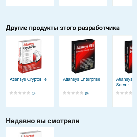
Другие продукты этого разработчика
Atlansys CryptoFile
Atlansys Enterprise
Atlansys S
Server
(0)
(0)
Недавно вы смотрели