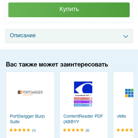
Купить
Описание
Вас также может заинтересовать
PortSwigger Burp
ContentReader PDF
vMix
Suite
(ABBYY
FineReader)
(1)
(2)