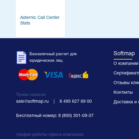
Asternic Call Center
Stats
Softmap
Безналичный расчет для
юридических лиц
О компании
Сертификат
Отзывы кли
Контакты
Прием заказов:
sale@softmap.ru
    |    
8 495 627 69 00
Доставка и 
Бесплатный номер:
8 (800) 301-09-37
график работы офиса компании: