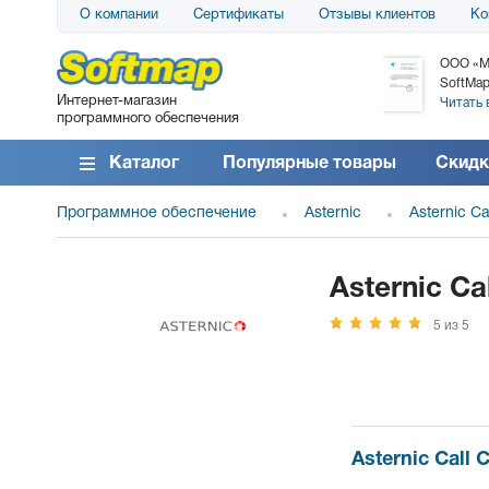
О компании
Сертификаты
Отзывы клиентов
Ко
АО «АТС» благодарит компанию SoftMap за
ООО «М
поставку программного обеспечения SolarWinds
SoftMap
Интернет-магазин
DameWare...
Читать 
программного обеспечения
Читать все отзывы
Каталог
Популярные товары
Скидк
Программное обеспечение
Asternic
Asternic Ca
Asternic Ca
5 из 5
Asternic Call 