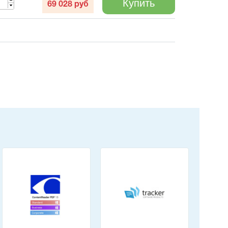
Купить
69 028
руб