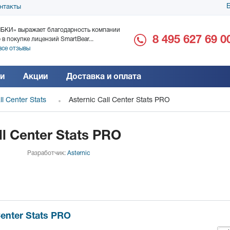
Б
нтакты
БКИ» выражает благодарность компании
ООО «Дока-Генные Тех
8 495 627 69 0
 в покупке лицензий SmartBear...
благодарность за поста
все отзывы
Читать все отзывы
и
Акции
Доставка и оплата
ll Center Stats
Asternic Call Center Stats PRO
ll Center Stats PRO
Разработчик:
Asternic
Center Stats PRO