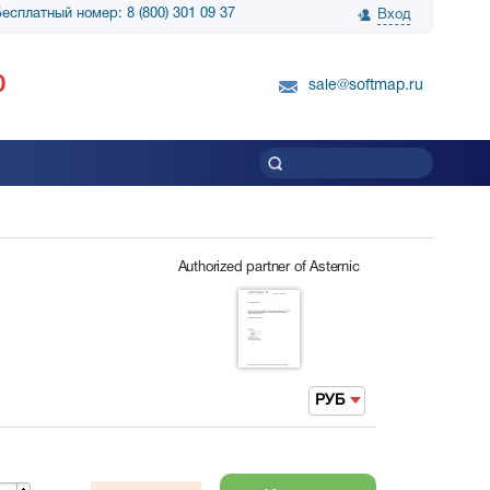
есплатный номер: 8 (800) 301 09 37
Вход
нологии» выражает
Группа компаний Биг Скрин Шоу выра
0
вку SnapGene...
благодарность SoftMap за помощь в
sale@softmap.ru
приобретении Resolume Arena 5......
Читать все отзывы
Authorized partner of Asternic
РУБ