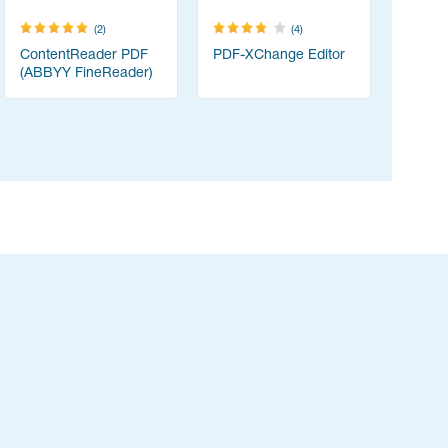
(2)
(4)
ContentReader PDF
PDF-XChange Editor
Resolum
(ABBYY FineReader)