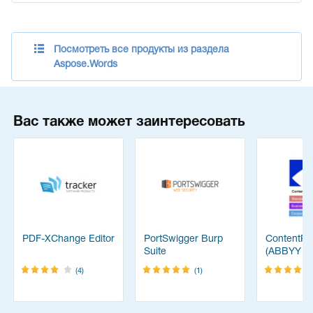
Посмотреть все продукты из раздела
Aspose.Words
Вас также может заинтересовать
PDF-XChange Editor
PortSwigger Burp
ContentRe
Suite
(ABBYY
FineReade
(4)
(1)