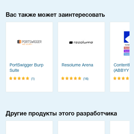
Вас также может заинтересовать
PortSwigger Burp
Resolume Arena
ContentRe
Suite
(ABBYY
FineReade
(1)
(16)
Другие продукты этого разработчика