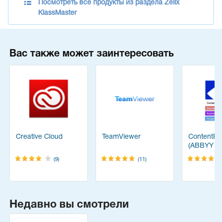
Посмотреть все продукты из раздела Zelix
KlassMaster
Вас также может заинтересовать
Creative Cloud
TeamViewer
ContentRe
(ABBYY
FineReade
(9)
(11)
Недавно вы смотрели