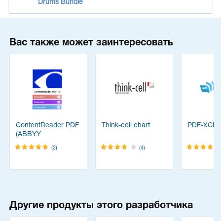
Drums Bundle
Вас также может заинтересовать
ContentReader PDF
Think-cell chart
PDF-XChan
(ABBYY
FineReader)
(2)
(4)
Другие продукты этого разработчика