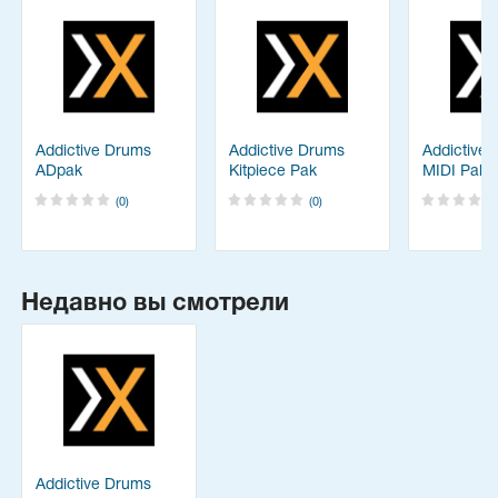
Addictive Drums
Addictive Drums
Addictive
ADpak
Kitpiece Pak
MIDI Pak
(0)
(0)
Недавно вы смотрели
Addictive Drums