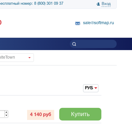
есплатный номер: 8 (800) 301 09 37
Вход
нологии» выражает
Группа компаний Биг Скрин Шоу выра
0
вку SnapGene...
благодарность SoftMap за помощь в
sale@softmap.ru
приобретении Resolume Arena 5......
Читать все отзывы
iteTown
РУБ
Купить
4 140
руб