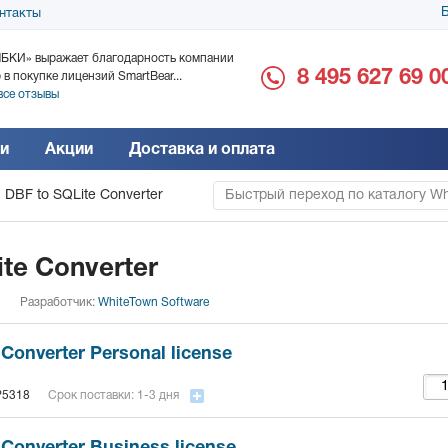
Б
нтакты
БКИ» выражает благодарность компании
ООО «Дока-Генные Тех
8 495 627 69 0
 в покупке лицензий SmartBear...
благодарность за поста
все отзывы
Читать все отзывы
и
Акции
Доставка и оплата
DBF to SQLite Converter
Быстрый переход по каталогу Wh
Software
te Converter
Разработчик:
WhiteTown Software
Converter Personal license
5318
Срок поставки: 1-3 дня