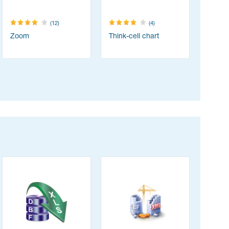
(12)
(4)
Zoom
Think-cell chart
TeamVie