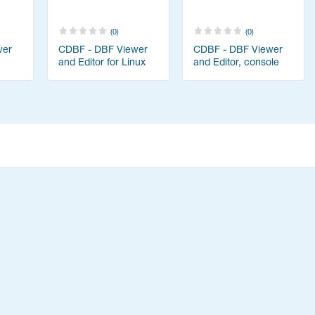
(0)
(0)
wer
CDBF - DBF Viewer
CDBF - DBF Viewer
and Editor for Linux
and Editor, console
version