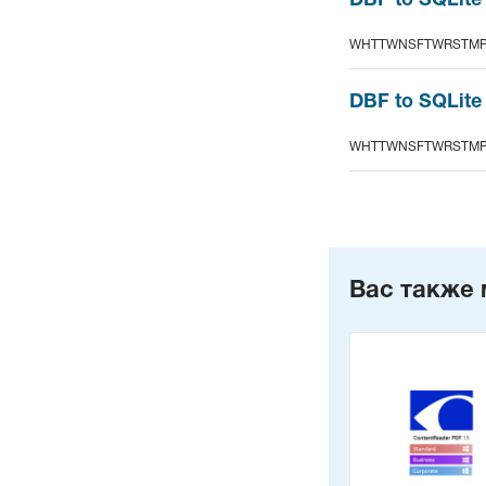
DBF to SQLite
WHTTWNSFTWRSTMP
DBF to SQLite 
WHTTWNSFTWRSTMP
Вас также 