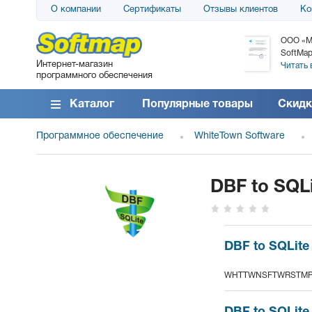
О компании
Сертификаты
Отзывы клиентов
Ко
АО «АТС» благодарит компанию SoftMap за
ООО «М
поставку программного обеспечения SolarWinds
SoftMap
Интернет-магазин
DameWare...
Читать 
программного обеспечения
Читать все отзывы
Каталог
Популярные товары
Скидк
Программное обеспечение
WhiteTown Software
DBF to SQLi
DBF to SQLite 
WHTTWNSFTWRSTMP