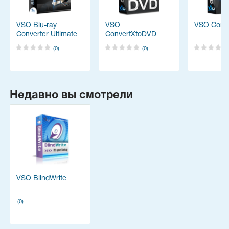
VSO Blu-ray
VSO
VSO Conv
Converter Ultimate
ConvertXtoDVD
(0)
(0)
Недавно вы смотрели
VSO BlindWrite
(0)