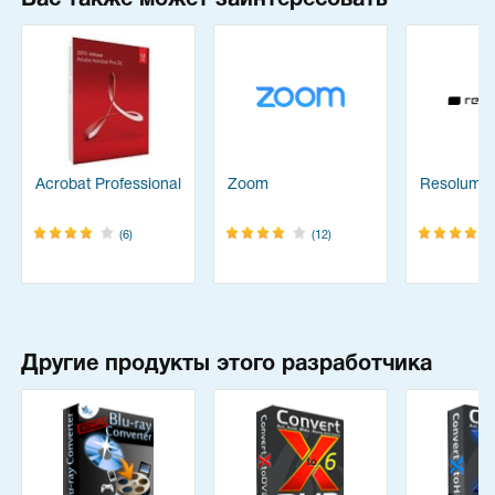
Вас также может заинтересовать
Acrobat Professional
Zoom
Resolume
(6)
(12)
Другие продукты этого разработчика