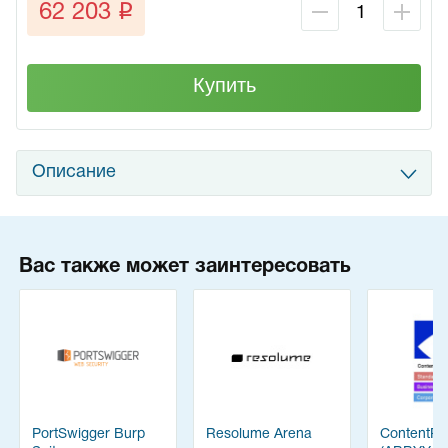
q
62 203
Купить
Описание
Вас также может заинтересовать
PortSwigger Burp
Resolume Arena
ContentRe