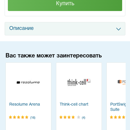
Купить
Описание
Вас также может заинтересовать
Resolume Arena
Think-cell chart
PortSwigg
Suite
(16)
(4)