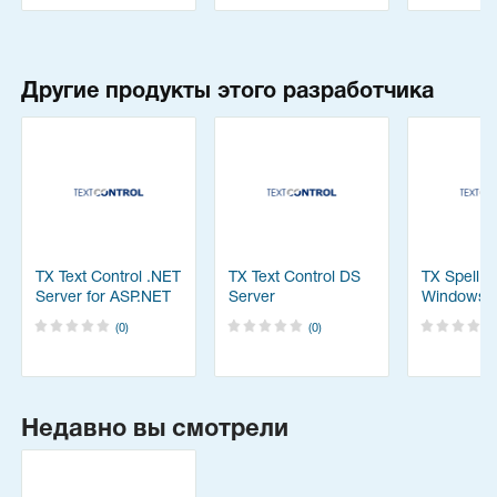
Другие продукты этого разработчика
TX Text Control .NET
TX Text Control DS
TX Spell .
Server for ASP.NET
Server
Windows 
(0)
(0)
Недавно вы смотрели