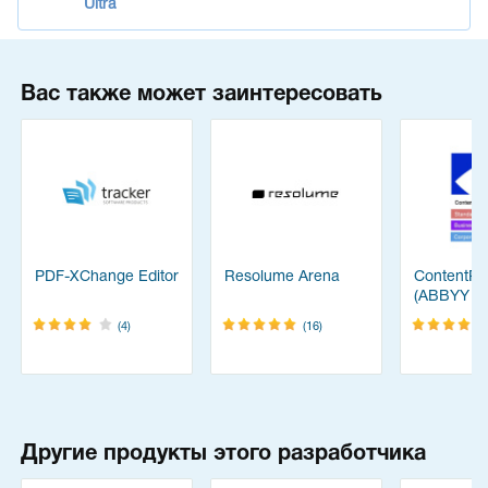
Ultra
Вас также может заинтересовать
PDF-XChange Editor
Resolume Arena
ContentRe
(ABBYY
FineReade
(4)
(16)
Другие продукты этого разработчика