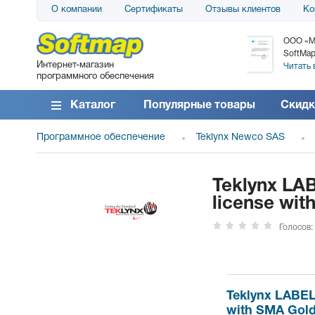
О компании
Сертификаты
Отзывы клиентов
Ко
АО «АТС» благодарит компанию SoftMap за
ООО «М
поставку программного обеспечения SolarWinds
SoftMap
Интернет-магазин
DameWare...
Читать 
программного обеспечения
Читать все отзывы
Каталог
Популярные товары
Скидк
Программное обеспечение
Teklynx Newco SAS
Teklynx LAB
license wit
Голосов:
Teklynx LABELV
with SMA Gold