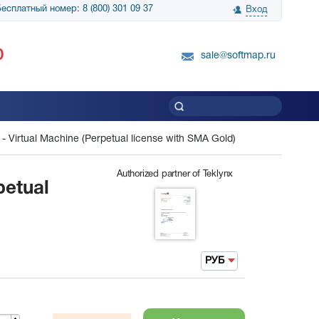
есплатный номер: 8 (800) 301 09 37
Вход
нологии» выражает
Группа компаний Биг Скрин Шоу выра
0
вку SnapGene...
благодарность SoftMap за помощь в
sale@softmap.ru
приобретении Resolume Arena 5......
Читать все отзывы
 Virtual Machine (Perpetual license with SMA Gold)
Authorized partner of Teklynx
petual
РУБ