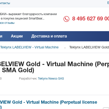
Б
нтакты
БКИ» выражает благодарность компании
ООО «Дока-Генные Тех
8 495 627 69 0
 в покупке лицензий SmartBear...
благодарность за поста
все отзывы
Читать все отзывы
и
Акции
Доставка и оплата
Teklynx LABELVIEW - Virtual Machine
Teklynx LABELVIEW Gold -
ELVIEW Gold - Virtual Machine (Per
h SMA Gold)
 0
Разработчик:
Teklynx Newco SAS
IEW Gold - Virtual Machine (Perpetual license
)