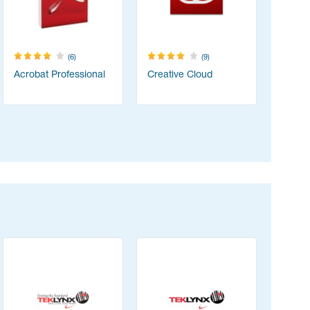
(6)
(9)
Acrobat Professional
Creative Cloud
Content
(ABBYY 