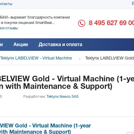
Б
нтакты
БКИ» выражает благодарность компании
ООО «Дока-Генные Тех
8 495 627 69 0
 в покупке лицензий SmartBear...
благодарность за поста
все отзывы
Читать все отзывы
и
Акции
Доставка и оплата
Teklynx LABELVIEW - Virtual Machine
Teklynx LABELVIEW Gold - V
ELVIEW Gold - Virtual Machine (1-y
n with Maintenance & Support)
 0
Разработчик:
Teklynx Newco SAS
IEW Gold - Virtual Machine (1-year
with Maintenance & Support)