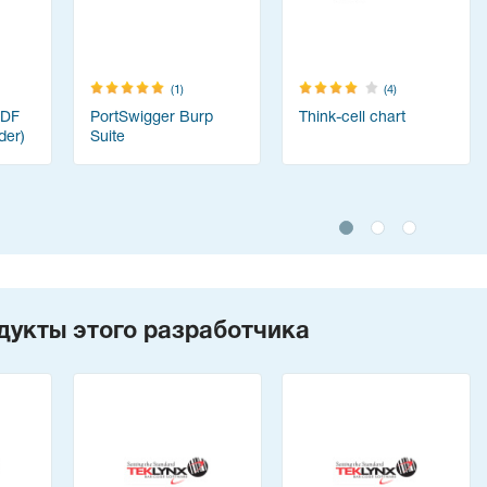
(1)
(4)
PDF
PortSwigger Burp
Think-cell chart
der)
Suite
дукты этого разработчика