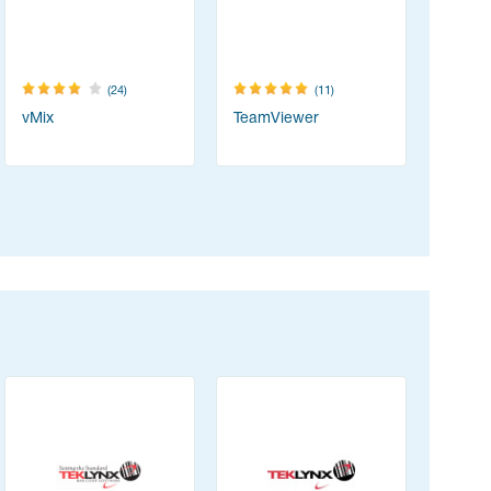
(24)
(11)
vMix
TeamViewer
Resolum