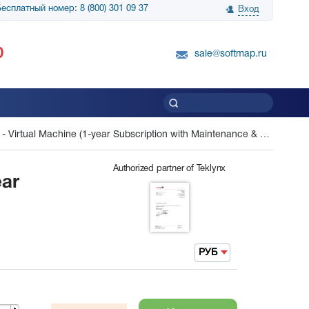
есплатный номер: 8 (800) 301 09 37
Вход
нологии» выражает
Группа компаний Биг Скрин Шоу выра
0
вку SnapGene...
благодарность SoftMap за помощь в
sale@softmap.ru
приобретении Resolume Arena 5......
Читать все отзывы
irtual Machine (1-year Subscription with Maintenance & Support)
Authorized partner of Teklynx
ear
РУБ