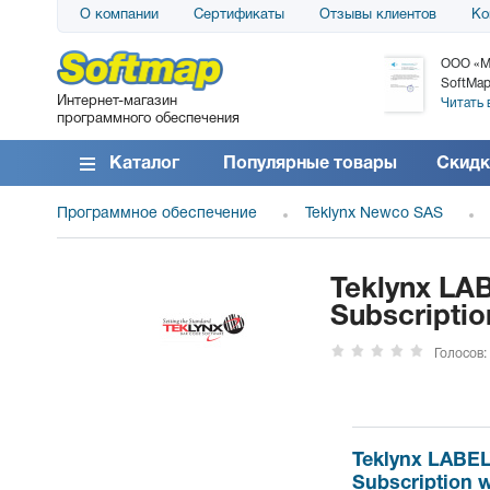
О компании
Сертификаты
Отзывы клиентов
Ко
АО «АТС» благодарит компанию SoftMap за
ООО «М
поставку программного обеспечения SolarWinds
SoftMap
Интернет-магазин
DameWare...
Читать 
программного обеспечения
Читать все отзывы
Каталог
Популярные товары
Скидк
Программное обеспечение
Teklynx Newco SAS
Teklynx LAB
Subscriptio
Голосов:
Teklynx LABELV
Subscription 