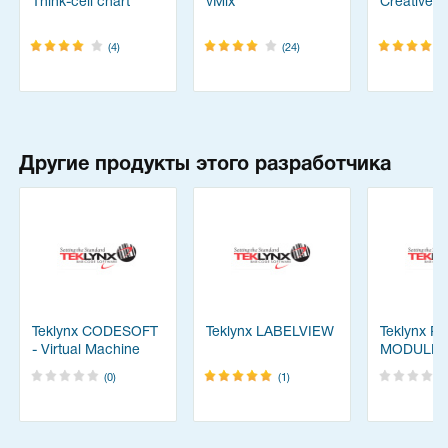
Think-cell chart
vMix
Creative C
(4)
(24)
Другие продукты этого разработчика
Teklynx CODESOFT
Teklynx LABELVIEW
Teklynx P
- Virtual Machine
MODULE
(0)
(1)